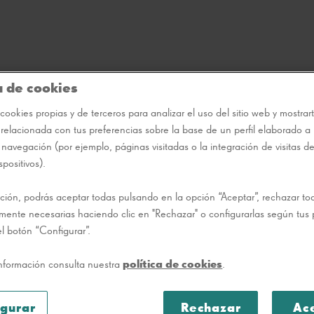
a de cookies
cookies propias y de terceros para analizar el uso del sitio web y mostrar
 relacionada con tus preferencias sobre la base de un perfil elaborado a p
 navegación (por ejemplo, páginas visitadas o la integración de visitas d
spositivos).
ción, podrás aceptar todas pulsando en la opción “Aceptar”, rechazar t
tamente necesarias haciendo clic en "Rechazar" o configurarlas según tus 
l botón “Configurar”.
nformación consulta nuestra
política de cookies
.
igurar
Rechazar
Ac