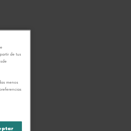
te
artir de tus
esde
odas menos
preferencias
eptar