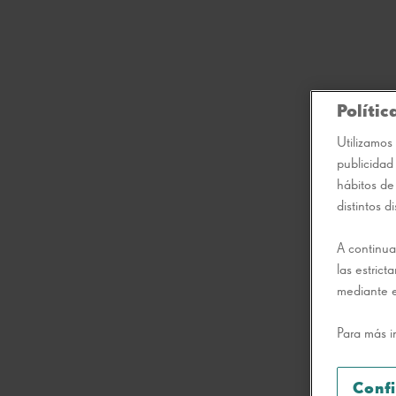
Polític
Utilizamos 
publicidad
hábitos de
distintos di
A continua
las estric
mediante e
Para más i
Conf